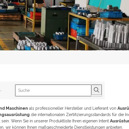
btes Stichwort:
B1-2Track Roller
B5-2SphericalRoller Bearing
S2-3Dr
nd Maschinen
als professioneller Hersteller und Lieferant von
Ausr
ngsausrüstung
die internationalen Zertifizierungsstandards für die In
sein. Wenn Sie in unserer Produktliste Ihren eigenen Intent
Ausrüstu
ren, wir können Ihnen maßgeschneiderte Dienstleistungen anbieten.