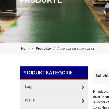
Heim
/
Produkte
/
Ausrüstungsausrüstung
PRODUKTKATEGORIE
Belie
Lager
Ningbo u
Ausrüstu
Welle
überzeugt 
kontaktie