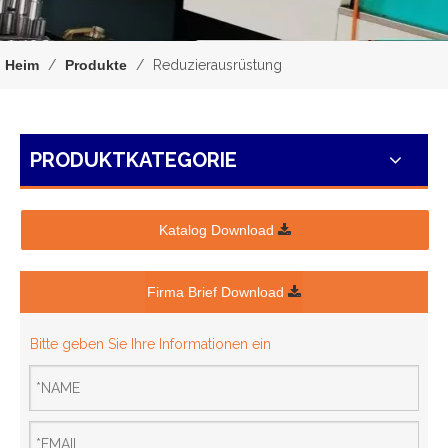
Heim
/
Produkte
/
Reduzierausrüstung
PRODUKTKATEGORIE
Katalog Download
Firma Brief Download
Bitte geben Sie Ihre Informationen ein